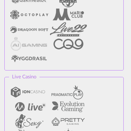
Live Casino