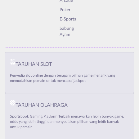
Arcade
Poker
E-Sports
Sabung
Ayam
TARUHAN SLOT
Penyedia slot online dengan beragam pilihan game menarik yang
memudahkan pemain untuk mencapai jackpot
TARUHAN OLAHRAGA
Sportsbook Gaming Platform Terbaik menawarkan lebih banyak game,
odds yang lebih tinggi, dan menyediakan pilihan yang lebih banyak
untuk pemain.