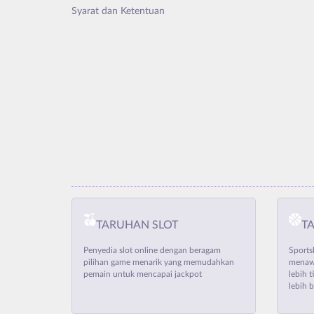
Syarat dan Ketentuan
TARUHAN SLOT
T
Penyedia slot online dengan beragam
Sports
pilihan game menarik yang memudahkan
menawa
pemain untuk mencapai jackpot
lebih 
lebih 