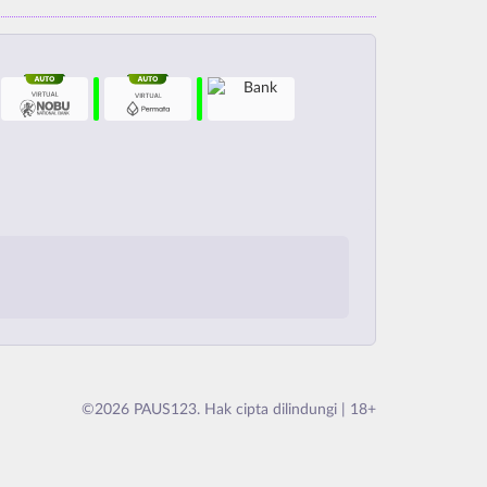
©2026 PAUS123. Hak cipta dilindungi | 18+