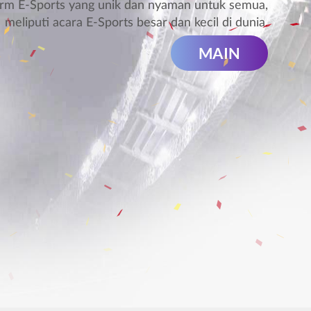
rm E-Sports yang unik dan nyaman untuk semua,
meliputi acara E-Sports besar dan kecil di dunia.
MAIN