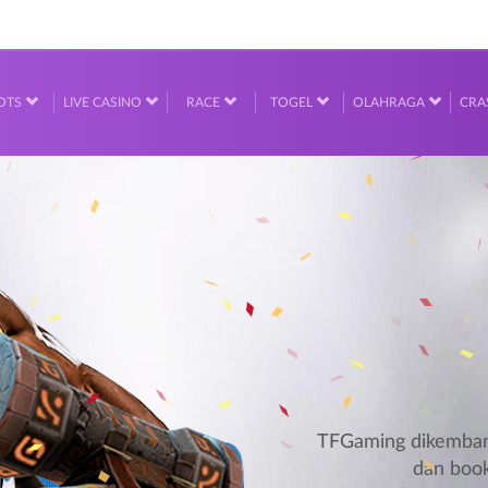
OTS
LIVE CASINO
RACE
TOGEL
OLAHRAGA
CRA
TFGaming dikembang
dan book