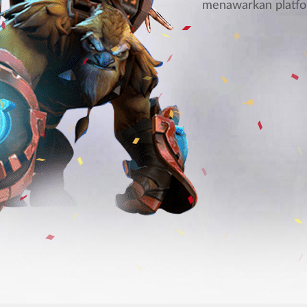
menawarkan platfo