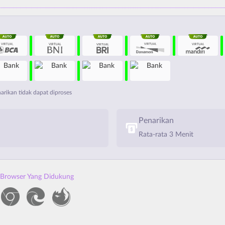
arikan tidak dapat diproses
Penarikan
Rata-rata 3 Menit
Browser Yang Didukung