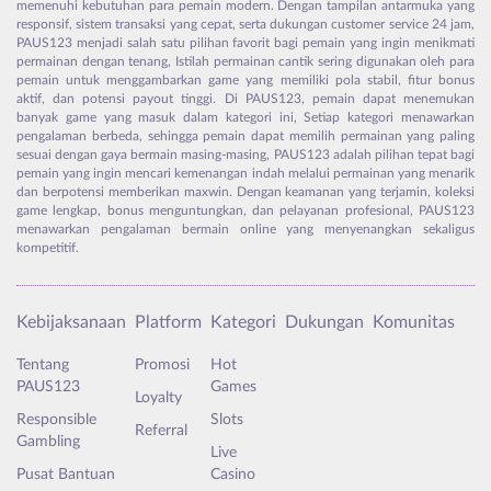
memenuhi kebutuhan para pemain modern. Dengan tampilan antarmuka yang
responsif, sistem transaksi yang cepat, serta dukungan customer service 24 jam,
PAUS123 menjadi salah satu pilihan favorit bagi pemain yang ingin menikmati
permainan dengan tenang, Istilah permainan cantik sering digunakan oleh para
pemain untuk menggambarkan game yang memiliki pola stabil, fitur bonus
aktif, dan potensi payout tinggi. Di PAUS123, pemain dapat menemukan
banyak game yang masuk dalam kategori ini, Setiap kategori menawarkan
pengalaman berbeda, sehingga pemain dapat memilih permainan yang paling
sesuai dengan gaya bermain masing-masing, PAUS123 adalah pilihan tepat bagi
pemain yang ingin mencari kemenangan indah melalui permainan yang menarik
dan berpotensi memberikan maxwin. Dengan keamanan yang terjamin, koleksi
game lengkap, bonus menguntungkan, dan pelayanan profesional, PAUS123
menawarkan pengalaman bermain online yang menyenangkan sekaligus
kompetitif.
Kebijaksanaan
Platform
Kategori
Dukungan
Komunitas
Tentang
Promosi
Hot
PAUS123
Games
Loyalty
Responsible
Slots
Referral
Gambling
Live
Pusat Bantuan
Casino