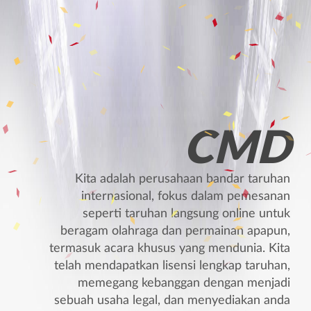
CMD
Kita adalah perusahaan bandar taruhan
internasional, fokus dalam pemesanan
seperti taruhan langsung online untuk
beragam olahraga dan permainan apapun,
termasuk acara khusus yang mendunia. Kita
telah mendapatkan lisensi lengkap taruhan,
memegang kebanggan dengan menjadi
sebuah usaha legal, dan menyediakan anda