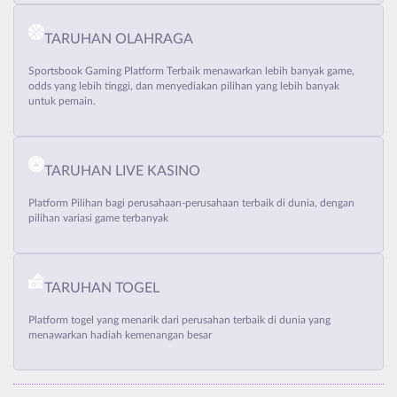
TARUHAN OLAHRAGA
Sportsbook Gaming Platform Terbaik menawarkan lebih banyak game,
odds yang lebih tinggi, dan menyediakan pilihan yang lebih banyak
untuk pemain.
TARUHAN LIVE KASINO
Platform Pilihan bagi perusahaan-perusahaan terbaik di dunia, dengan
pilihan variasi game terbanyak
TARUHAN TOGEL
Platform togel yang menarik dari perusahan terbaik di dunia yang
menawarkan hadiah kemenangan besar