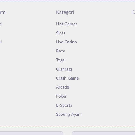
orm
Kategori
D
i
Hot Games
Slots
l
Live Casino
Race
Togel
Olahraga
Crash Game
Arcade
Poker
E-Sports
Sabung Ayam