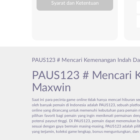
Syarat dan Ketentuan
PAUS123 # Mencari Kemenangan Indah Da
PAUS123 # Mencari K
Maxwin
Saat ini para pecinta game online tidak hanya mencari hiburan
oleh banyak pemain di Indonesia adalah PAUS123, sebuah platf
online yang dirancang untuk memenuhi kebutuhan para pemain mo
pilihan favorit bagi pemain yang ingin menikmati permainan den
potensi payout tinggi. Di PAUS123, pemain dapat menemukan ba
sesuai dengan gaya bermain masing-masing, PAUS123 adalah pil
yang terjamin, koleksi game lengkap, bonus menguntungkan, dan