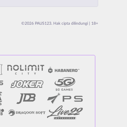
©2026 PAUS123. Hak cipta dilindungi | 18+