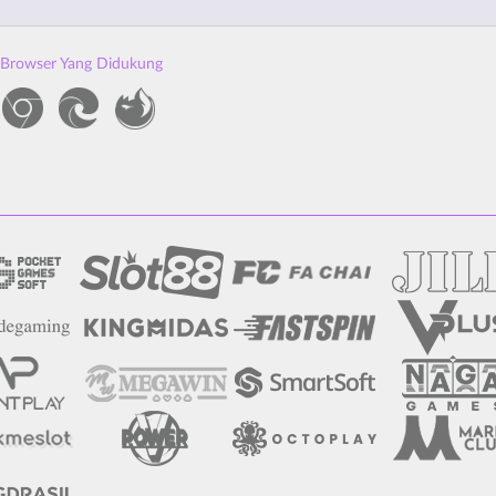
Browser Yang Didukung