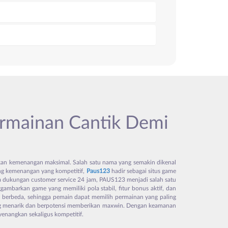
rmainan Cantik Demi
ikan kemenangan maksimal. Salah satu nama yang semakin dikenal
ng kemenangan yang kompetitif,
Paus123
hadir sebagai situs game
a dukungan customer service 24 jam, PAUS123 menjadi salah satu
ambarkan game yang memiliki pola stabil, fitur bonus aktif, dan
 berbeda, sehingga pemain dapat memilih permainan yang paling
ang menarik dan berpotensi memberikan maxwin. Dengan keamanan
nangkan sekaligus kompetitif.