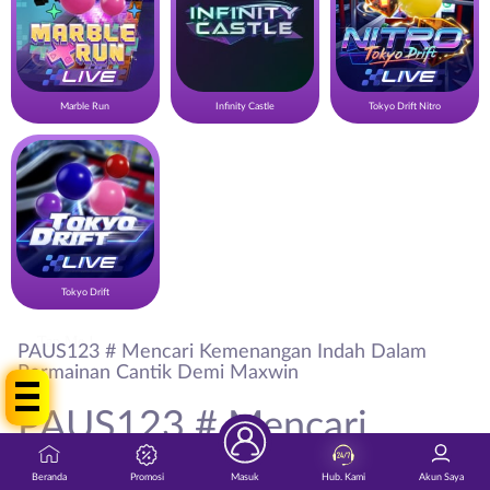
Marble Run
Infinity Castle
Tokyo Drift Nitro
Tokyo Drift
Tap Me !
PAUS123 # Mencari Kemenangan Indah Dalam
Permainan Cantik Demi Maxwin
PAUS123 # Mencari
Kemenangan Indah Dalam
Beranda
Promosi
Masuk
Hub. Kami
Akun Saya