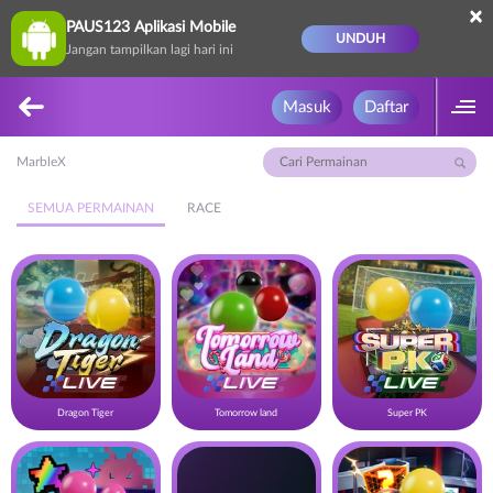
×
PAUS123 Aplikasi Mobile
UNDUH
Jangan tampilkan lagi hari ini
Masuk
Daftar
MarbleX
SEMUA PERMAINAN
RACE
Dragon Tiger
Tomorrow land
Super PK