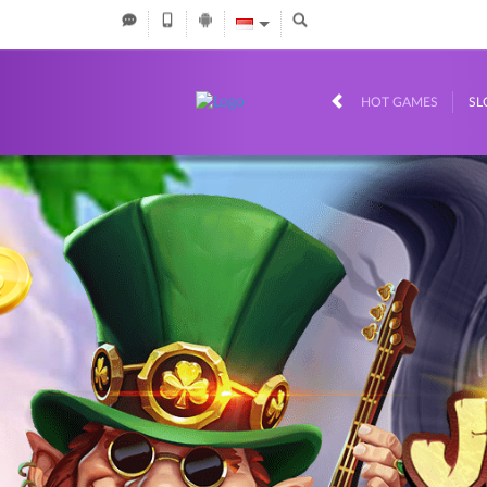
HOT GAMES
SL