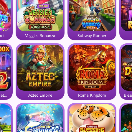
ket
Veggies Bonanza
Subway Runner
Mafia Ways II : Metro Haven Heist
Aztec Empire
Roma Kingdom