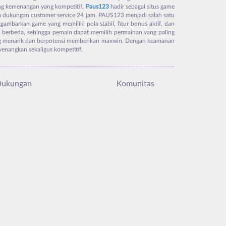
ng kemenangan yang kompetitif,
Paus123
hadir sebagai situs game
a dukungan customer service 24 jam, PAUS123 menjadi salah satu
ambarkan game yang memiliki pola stabil, fitur bonus aktif, dan
 berbeda, sehingga pemain dapat memilih permainan yang paling
ang menarik dan berpotensi memberikan maxwin. Dengan keamanan
nangkan sekaligus kompetitif.
ukungan
Komunitas