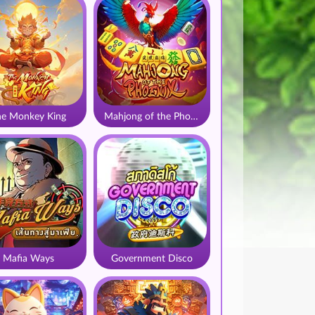
he Monkey King
Mahjong of the Phoenix
Mafia Ways
Government Disco