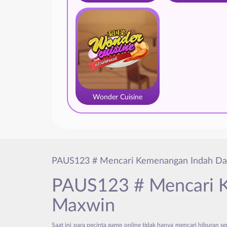
Wonder Cuisine
PAUS123 # Mencari Kemenangan Indah Da
PAUS123 # Mencari K
Maxwin
Saat ini para pecinta game online tidak hanya mencari hiburan