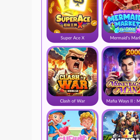
Super Ace X
Mermaid's Mar
Clash of War