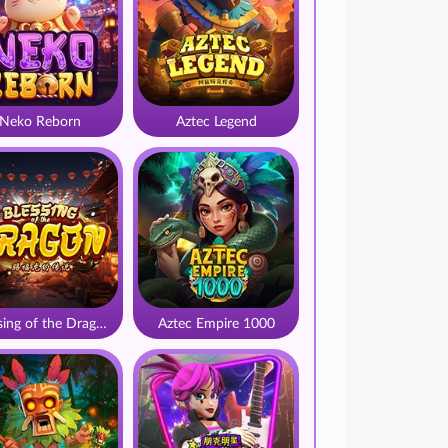
Neko Reborn
Aztec Legend
Blessing of the Dragon
Aztec Empire 1000