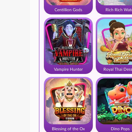
Centillion Gods
Rich Rich Wat
Vampire Hunter
Royal Thai Dess
Blessing of the Ox
Dino Pops