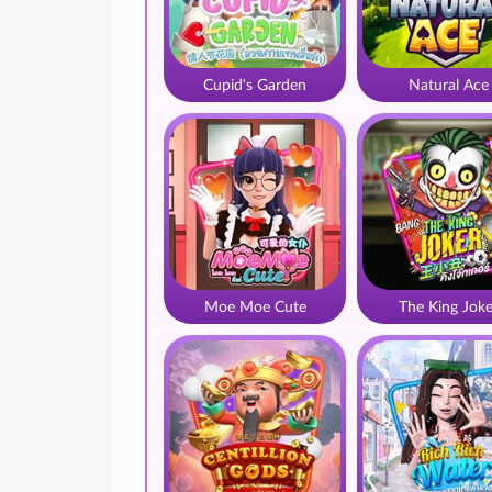
Cupid's Garden
Natural Ace
Moe Moe Cute
The King Joke