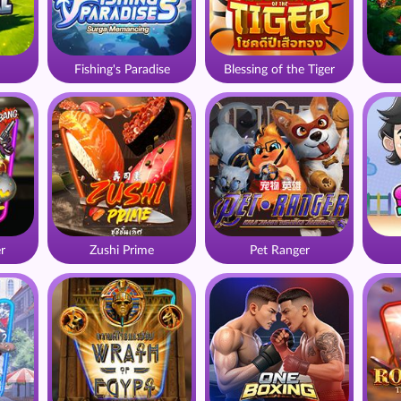
Fishing's Paradise
Blessing of the Tiger
r
Zushi Prime
Pet Ranger