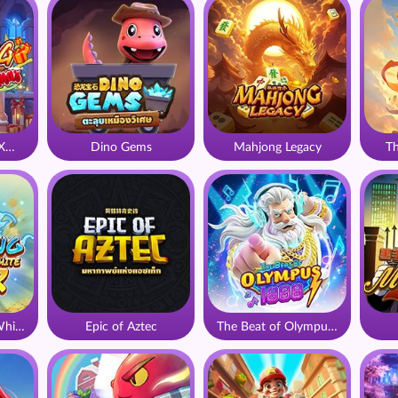
Mahjong Legend Xmas
Dino Gems
Mahjong Legacy
T
Mahjong of the White Tiger
Epic of Aztec
The Beat of Olympus 1000