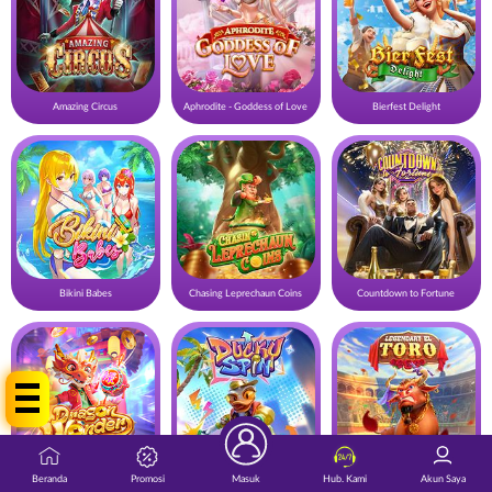
Amazing Circus
Aphrodite - Goddess of Love
Bierfest Delight
Bikini Babes
Chasing Leprechaun Coins
Countdown to Fortune
Tap Me !
Beranda
Promosi
Masuk
Hub. Kami
Akun Saya
Dragon Wonder
Ducky Spin
Legendary El Toro