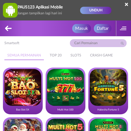
×
PAUS123 Aplikasi Mobile
UNDUH
Jangan tampilkan lagi hari ini
Masuk
Daftar
Smartsoft
SEMUA PERMAINAN
TOP 20
SLOTS
CRASH GAME
Bao Slot 5X
Multi Hot 100
Habesha Fortune 5