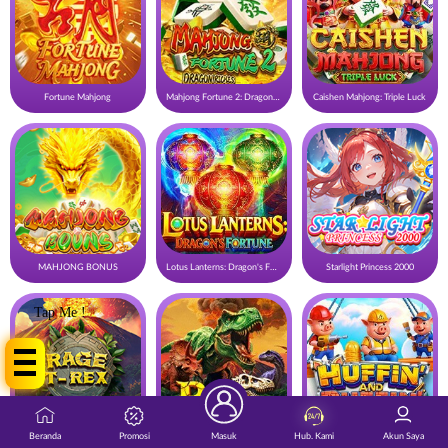
Fortune Mahjong
Mahjong Fortune 2: Dragon Riches
Caishen Mahjong: Triple Luck
MAHJONG BONUS
Lotus Lanterns: Dragon's Fortune
Starlight Princess 2000
Tap Me !
Beranda
Promosi
Masuk
Hub. Kami
Akun Saya
RAGE T-REX
RAGE T-REX 2
Huffin’ And Puffin’ Rising