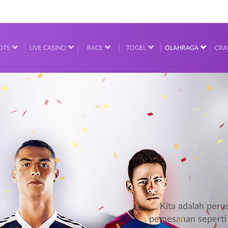
OTS
LIVE CASINO
RACE
TOGEL
OLAHRAGA
CRA
Kita adalah peru
pemesanan seperti 