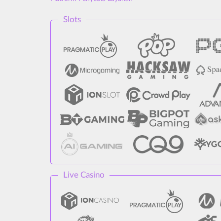
Slots
Live Casino