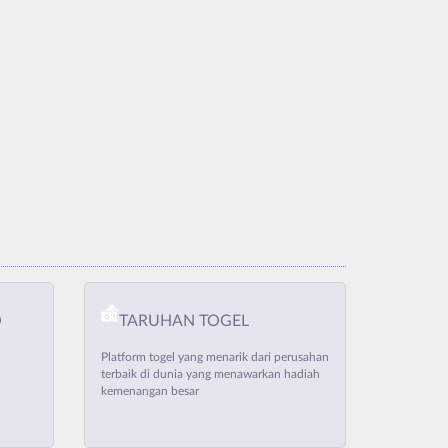
O
TARUHAN TOGEL
Platform togel yang menarik dari perusahan
terbaik di dunia yang menawarkan hadiah
kemenangan besar