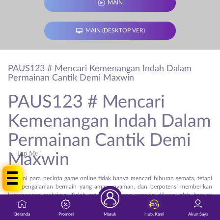
MAIN
MAIN (DESKTOP VER)
PAUS123 # Mencari Kemenangan Indah Dalam
Permainan Cantik Demi Maxwin
PAUS123 # Mencari
Kemenangan Indah Dalam
Permainan Cantik Demi
Tap Me !
Maxwin
Saat ini para pecinta game online tidak hanya mencari hiburan semata, tetapi
juga pengalaman bermain yang aman, nyaman, dan berpotensi memberikan
kemenangan maksimal. Salah satu nama yang semakin dikenal oleh banyak
pemain di Indonesia adalah PAUS123, sebuah platform game online yang
menawarkan berbagai pilihan permainan menarik dengan peluang kemenangan
Beranda
Promosi
Masuk
Hub. Kami
Akun Saya