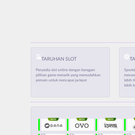
TARUHAN SLOT
T
Penyedia slot online dengan beragam
Sports
pilihan game menarik yang memudahkan
menawa
pemain untuk mencapai jackpot
lebih 
lebih 