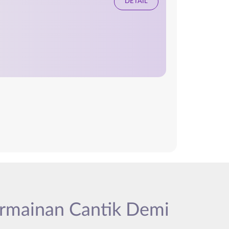
DETAIL
rmainan Cantik Demi