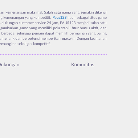
ikan kemenangan maksimal. Salah satu nama yang semakin dikenal
ng kemenangan yang kompetitif,
Paus123
hadir sebagai situs game
a dukungan customer service 24 jam, PAUS123 menjadi salah satu
ambarkan game yang memiliki pola stabil, fitur bonus aktif, dan
 berbeda, sehingga pemain dapat memilih permainan yang paling
ang menarik dan berpotensi memberikan maxwin. Dengan keamanan
nangkan sekaligus kompetitif.
ukungan
Komunitas