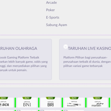
Arcade
Poker
E-Sports
Sabung Ayam
ARUHAN OLAHRAGA
TARUHAN LIVE KASIN
book Gaming Platform Terbaik
Platform Pilihan bagi perusahaan-
rkan lebih banyak game, odds yang
perusahaan terbaik di dunia, dengan
tinggi, dan menyediakan pilihan yang
pilihan variasi game terbanyak
banyak untuk pemain.