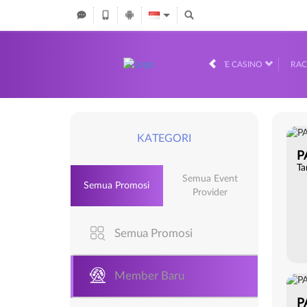
HOT GAMES
SLOTS
LIVE CASINO
RA
KATEGORI
P
Ta
Semua Event
Semua Promosi
Provider
Semua Promosi
Member Baru
P