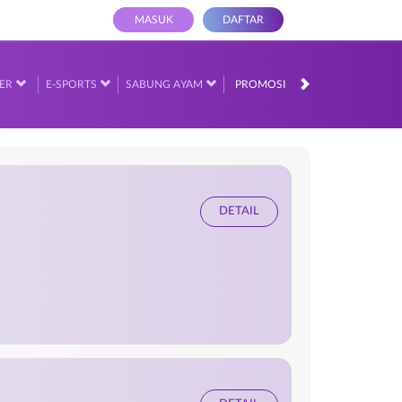
MASUK
DAFTAR
PROMOSI
KER
E-SPORTS
SABUNG AYAM
DETAIL