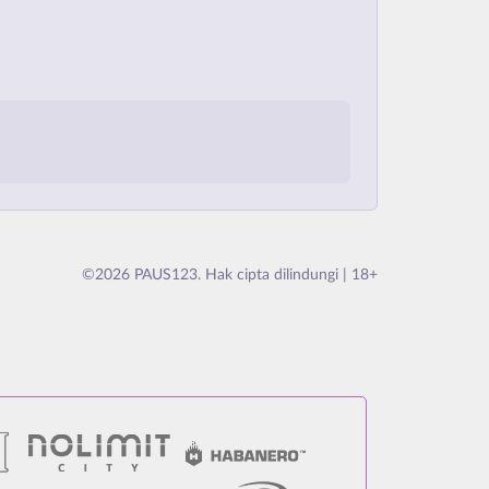
©2026 PAUS123. Hak cipta dilindungi | 18+