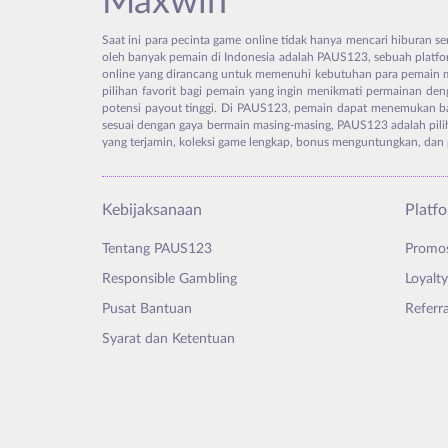
Maxwin
Saat ini para pecinta game online tidak hanya mencari hiburan
oleh banyak pemain di Indonesia adalah PAUS123, sebuah platf
online yang dirancang untuk memenuhi kebutuhan para pemain mo
pilihan favorit bagi pemain yang ingin menikmati permainan den
potensi payout tinggi. Di PAUS123, pemain dapat menemukan ba
sesuai dengan gaya bermain masing-masing, PAUS123 adalah pil
yang terjamin, koleksi game lengkap, bonus menguntungkan, dan
Kebijaksanaan
Platf
Tentang PAUS123
Promos
Responsible Gambling
Loyalty
Pusat Bantuan
Referra
Syarat dan Ketentuan