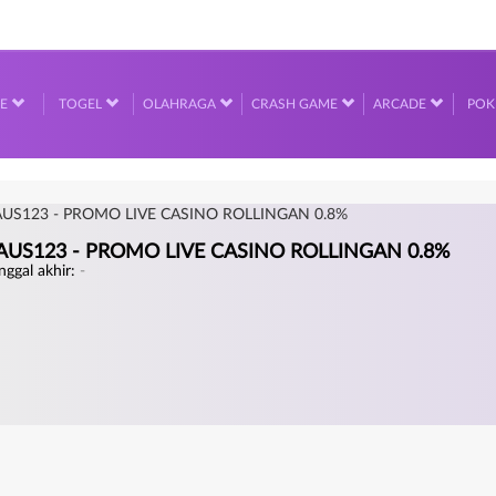
CE
TOGEL
OLAHRAGA
CRASH GAME
ARCADE
PO
AUS123 - PROMO LIVE CASINO ROLLINGAN 0.8%
nggal akhir:
-