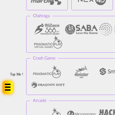
Olahraga
Crash Game
Tap Me !
Arcade