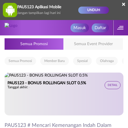
×
PAUS123 Aplikasi Mobile
UNDUH
Jangan tampilkan lagi hari ini
Masuk
Daftar
Semua Promosi
Semua Event Provider
Semua Promosi
Member Baru
Spesial
Olahraga
L
PAUS123 - BONUS ROLLINGAN SLOT 0.5%
DETAIL
Tanggal akhir:
-
PAUS123 # Mencari Kemenangan Indah Dalam